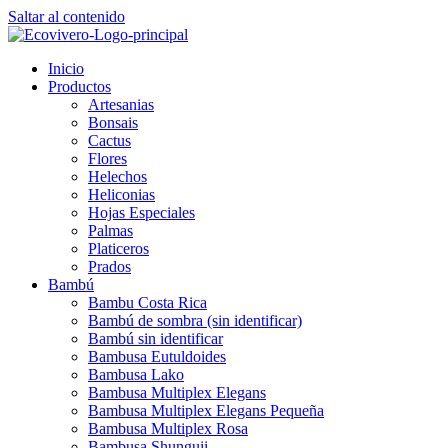
Saltar al contenido
Inicio
Productos
Artesanias
Bonsais
Cactus
Flores
Helechos
Heliconias
Hojas Especiales
Palmas
Platiceros
Prados
Bambú
Bambu Costa Rica
Bambú de sombra (sin identificar)
Bambú sin identificar
Bambusa Eutuldoides
Bambusa Lako
Bambusa Multiplex Elegans
Bambusa Multiplex Elegans Pequeña
Bambusa Multiplex Rosa
Bambusa Shunguii