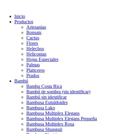
Inicio
Productos
Artesanias
Bonsais
Cactus
Flores
Helechos
Heliconias
Hojas Especiales
Palmas
Platiceros
Prados
Bambú
Bambu Costa Rica
Bambú de sombra (sin identificar)
Bambú sin identificar
Bambusa Eutuldoides
Bambusa Lako
Bambusa Multiplex Elegans
Bambusa Multiplex Elegans Pequeña
Bambusa Multiplex Rosa
Bambusa Shunguii