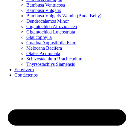
Bambusa Ventricosa
Bambusa Vulgaris
Bambusa Vulgaris Wamin (Buda Belly)
Dendrocalamos Minor
Gigantochloa Atroviolacea
Gigantochloa Luteostriata
Glaucophylla
Guadua Augustifolia Kum
Melocana Bacifera
Otatea Acuminata
Schizostachium Brachicadum
Thyrsostachiys Siamensis
Ecovivero
Contáctenos