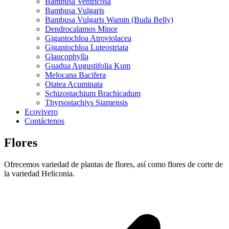
Bambusa Ventricosa
Bambusa Vulgaris
Bambusa Vulgaris Wamin (Buda Belly)
Dendrocalamos Minor
Gigantochloa Atroviolacea
Gigantochloa Luteostriata
Glaucophylla
Guadua Augustifolia Kum
Melocana Bacifera
Otatea Acuminata
Schizostachium Brachicadum
Thyrsostachiys Siamensis
Ecovivero
Contáctenos
Flores
Ofrecemos variedad de plantas de flores, así como flores de corte de
la variedad Heliconia.