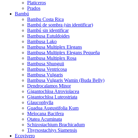
Platiceros
Prados
Bambú
Bambu Costa Rica
Bambú de sombra (sin identificar)
Bambú sin identificar
Bambusa Eutuldoides
Bambusa Lako
Bambusa Multiplex Elegans
Bambusa Multiplex Elegans Pequeña
Bambusa Multiplex Rosa
Bambusa Shunguii
Bambusa Ventricosa
Bambusa Vulgaris
Bambusa Vulgaris Wamin (Buda Belly)
Dendrocalamos Minor
Gigantochloa Atroviolacea
Gigantochloa Luteostriata
Glaucophylla
Guadua Augustifolia Kum
Melocana Bacifera
Otatea Acuminata
Schizostachium Brachicadum
Thyrsostachiys Siamensis
Ecovivero