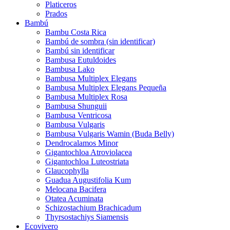
Platiceros
Prados
Bambú
Bambu Costa Rica
Bambú de sombra (sin identificar)
Bambú sin identificar
Bambusa Eutuldoides
Bambusa Lako
Bambusa Multiplex Elegans
Bambusa Multiplex Elegans Pequeña
Bambusa Multiplex Rosa
Bambusa Shunguii
Bambusa Ventricosa
Bambusa Vulgaris
Bambusa Vulgaris Wamin (Buda Belly)
Dendrocalamos Minor
Gigantochloa Atroviolacea
Gigantochloa Luteostriata
Glaucophylla
Guadua Augustifolia Kum
Melocana Bacifera
Otatea Acuminata
Schizostachium Brachicadum
Thyrsostachiys Siamensis
Ecovivero