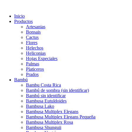
Inicio
Productos
Artesanias
Bonsais
Cactus
Flores
Helechos
Heliconias
Hojas Especiales
Palmas
Platiceros
Prados
Bambú
Bambu Costa Rica
Bambú de sombra (sin identificar)
Bambú sin identificar
Bambusa Eutuldoides
Bambusa Lako
Bambusa Multiplex Elegans
Bambusa Multiplex Elegans Pequeña
Bambusa Multiplex Rosa
Bambusa Shunguii