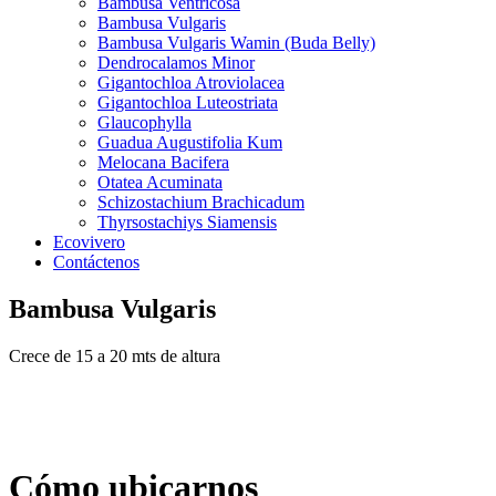
Bambusa Ventricosa
Bambusa Vulgaris
Bambusa Vulgaris Wamin (Buda Belly)
Dendrocalamos Minor
Gigantochloa Atroviolacea
Gigantochloa Luteostriata
Glaucophylla
Guadua Augustifolia Kum
Melocana Bacifera
Otatea Acuminata
Schizostachium Brachicadum
Thyrsostachiys Siamensis
Ecovivero
Contáctenos
Bambusa Vulgaris
Crece de 15 a 20 mts de altura
Cómo ubicarnos