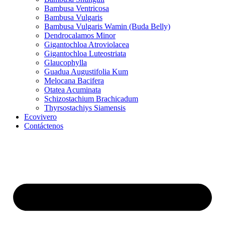
Bambusa Ventricosa
Bambusa Vulgaris
Bambusa Vulgaris Wamin (Buda Belly)
Dendrocalamos Minor
Gigantochloa Atroviolacea
Gigantochloa Luteostriata
Glaucophylla
Guadua Augustifolia Kum
Melocana Bacifera
Otatea Acuminata
Schizostachium Brachicadum
Thyrsostachiys Siamensis
Ecovivero
Contáctenos