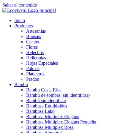
Saltar al contenido
Inicio
Productos
Artesanias
Bonsais
Cactus
Flores
Helechos
Heliconias
Hojas Especiales
Palmas
Platiceros
Prados
Bambú
Bambu Costa Rica
Bambú de sombra (sin identificar)
Bambú sin identificar
Bambusa Eutuldoides
Bambusa Lako
Bambusa Multiplex Elegans
Bambusa Multiplex Elegans Pequeña
Bambusa Multiplex Rosa
Bambusa Shunguii